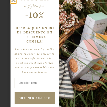
-10%
¡DESBLOQUEA UN 10%
DE DESCUENTO EN
TU PRIMERA
COMPRA!
Introduce tu email y recibe
ahora el cupón de descuento
en tu bandeja de entrada.
También recibirás ofertas
exclusivas y contenido solo
para suscriptores.
OBTENER 10% DTO