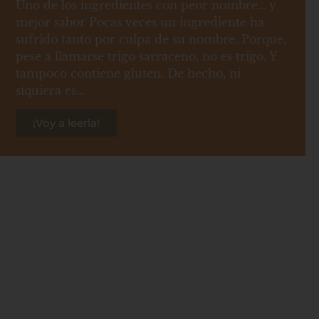
Uno de los ingredientes con peor nombre… y
mejor sabor Pocas veces un ingrediente ha
sufrido tanto por culpa de su nombre. Porque,
pese a llamarse trigo sarraceno, no es trigo. Y
tampoco contiene gluten. De hecho, ni
siquiera es…
¡Voy a leerla!