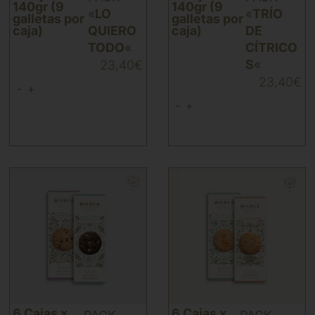
140gr (9
140gr (9
«
LO
«
TRÍO
galletas por
galletas por
caja)
QUIERO
caja)
DE
TODO
«
CÍTRICO
S
«
23,40
€
23,40
€
-
+
-
+
6 Cajas x
6 Cajas x