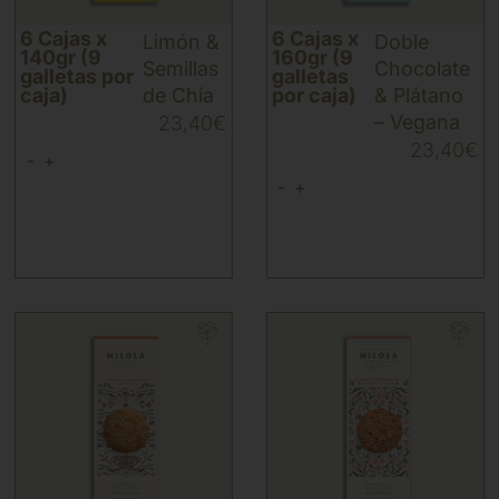
6 Cajas x
6 Cajas x
Limón &
Doble
140gr (9
160gr (9
Semillas
Chocolate
galletas por
galletas
caja)
de Chía
por caja)
& Plátano
– Vegana
23,40
€
23,40
€
-
+
-
+