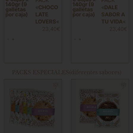
PACK
PACK
140gr (9
140gr (9
«
CHOCO
«
DALE
galletas
galletas
por caja)
LATE
por caja)
SABOR A
LOVERS
«
TU VIDA
«
23,40
€
23,40
€
-
+
-
+
PACKS ESPECIALES
(diferentes sabores)