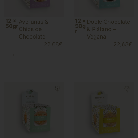
12 x
12 x
Avellanas &
Doble Chocolate
50gr
50g
Chips de
& Plátano –
r
Chocolate
Vegana
22,68
€
22,68
€
-
+
-
+