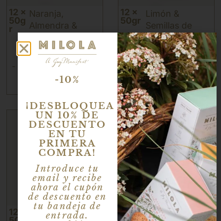
12 x
12 x
Naranja,
Limón &
50g
50gr
Almendra &
Semillas de
r
Cardamomo
Chía
22,68
€
22,68
€
-
+
-
+
-10%
¡DESBLOQUEA
UN 10% DE
DESCUENTO
EN TU
PRIMERA
COMPRA!
Introduce tu
email y recibe
ahora el cupón
de descuento en
tu bandeja de
12 x
12 x
Zanahoria y
Frambuesa,
entrada.
50gr
50gr