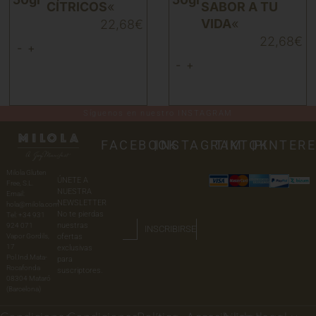
CÍTRICOS
«
SABOR A TU
VIDA
«
22,68
€
22,68
€
-
+
-
+
Síguenos en nuestro INSTAGRAM
FACEBOOK
|
INSTAGRAM
TIKTOK
|
PINTER
Milola Gluten
ÚNETE A
Free, S.L.
NUESTRA
Email:
NEWSLETTER
hola@milola.com
No te pierdas
Tel: +34 931
nuestras
924 071
INSCRIBIRSE
Vapor Gordils,
ofertas
17
exclusivas
Pol.Ind.Mata-
para
Rocafonda
suscriptores.
08304 Mataró
(Barcelona)