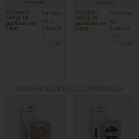
6 Cajas x
6 Cajas x
Zanaho
Frambue
140gr (9
140gr (9
ria y
sa,
galletas por
galletas por
caja)
Especia
caja)
Avena &
s
Lima
23,40
€
23,40
€
-
+
-
+
PACKS (GALLETAS INDIVIDUALES)