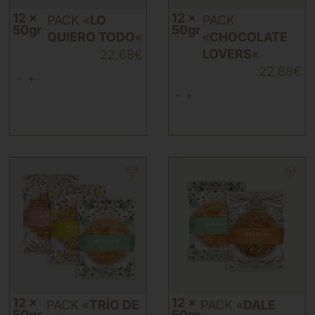
12 x
12 x
PACK «
LO
PACK
50gr
50gr
QUIERO TODO
«
«
CHOCOLATE
LOVERS
«
22,68
€
22,68
€
-
+
-
+
12 x
12 x
PACK «
TRÍO DE
PACK «
DALE
50gr
50gr