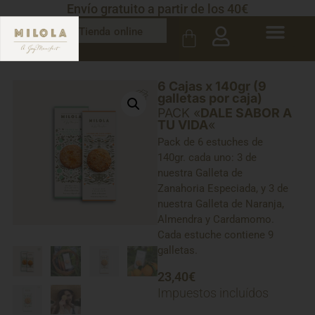
Envío gratuito a partir de los 40€
Tienda online
6 Cajas x 140gr (9
galletas por caja)
PACK «
DALE SABOR A
TU VIDA
«
Pack de 6 estuches de
140gr. cada uno: 3 de
nuestra Galleta de
Zanahoria Especiada, y 3 de
nuestra Galleta de Naranja,
Almendra y Cardamomo.
Cada estuche contiene 9
galletas.
23,40
€
Impuestos incluídos