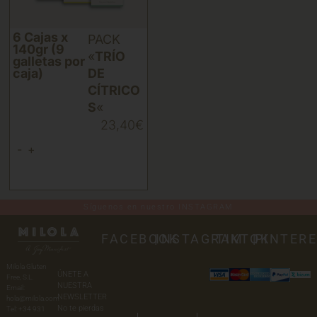
6 Cajas x
PACK
140gr (9
«
TRÍO
galletas por
caja)
DE
CÍTRICO
S
«
23,40
€
-
+
Síguenos en nuestro INSTAGRAM
FACEBOOK
|
INSTAGRAM
TIKTOK
|
PINTER
Milola Gluten
ÚNETE A
Free, S.L.
NUESTRA
Email:
NEWSLETTER
hola@milola.com
No te pierdas
Tel: +34 931