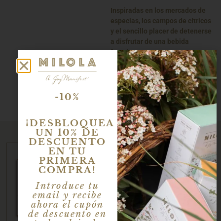
Inspiradas en los mercados de
especias, los campos de cítricos
y el sencillo placer de detenerse
a disfrutar de una bebida
favorita.
Porque hay sabores que no solo
saben bien.
-10%
También te llevan de viaje.
¡DESBLOQUEA
Productos relacionados
UN 10% DE
DESCUENTO
EN TU
PRIMERA
COMPRA!
Introduce tu
email y recibe
ahora el cupón
de descuento en