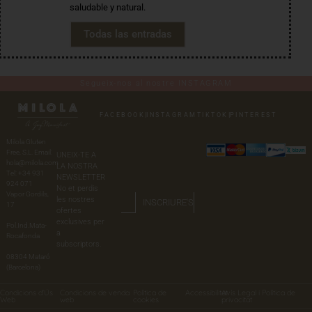
saludable y natural.
Todas las entradas
Segueix-nos al nostre INSTAGRAM
FACEBOOK
|
INSTAGRAM
TIKTOK
|
PINTEREST
Milola Gluten
Free, S.L. Email:
UNEIX-TE A
hola@milola.com
LA NOSTRA
Tel: +34 931
NEWSLETTER
924 071
No et perdis
Vapor Gordils,
les nostres
INSCRIURE'S
17
ofertes
exclusives per
Pol.Ind.Mata-
a
Rocafonda
subscriptors.
08304 Mataró
(Barcelona)
Condicions d'Ús
Condicions de venda
Política de
Accessibilitat
Avís Legal i Política de
Web
web
cookies
privacitat