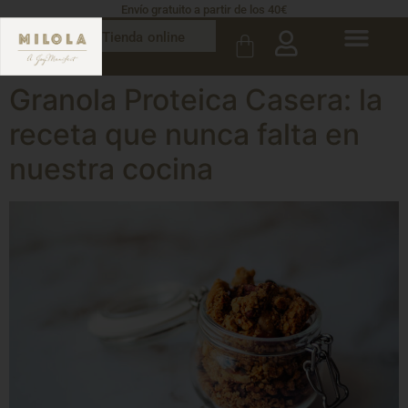
Envío gratuito a partir de los 40€
Tienda online
Granola Proteica Casera: la
receta que nunca falta en
nuestra cocina