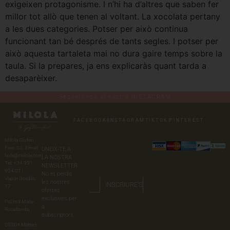
exigeixen protagonisme. I n’hi ha d’altres que saben fer
millor tot allò que tenen al voltant. La xocolata pertany
a les dues categories. Potser per això continua
funcionant tan bé després de tants segles. I potser per
això aquesta tartaleta mai no dura gaire temps sobre la
taula. Si la prepares, ja ens explicaràs quant tarda a
desaparèixer.
Segueix-nos al nostre INSTAGRAM
FACEBOOK
|
INSTAGRAM
TIKTOK
|
PINTEREST
Milola Gluten
Free, S.L. Email:
UNEIX-TE A
hola@milola.com
LA NOSTRA
Tel: +34 931
NEWSLETTER
924 071
No et perdis
Vapor Gordils,
les nostres
INSCRIURE'S
17
ofertes
exclusives per
Pol.Ind.Mata-
a
Rocafonda
subscriptors.
08304 Mataró