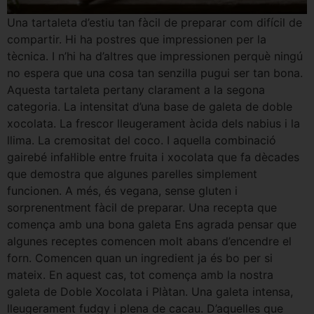
Una tartaleta d’estiu tan fàcil de preparar com difícil de
compartir. Hi ha postres que impressionen per la
tècnica. I n’hi ha d’altres que impressionen perquè ningú
no espera que una cosa tan senzilla pugui ser tan bona.
Aquesta tartaleta pertany clarament a la segona
categoria. La intensitat d’una base de galeta de doble
xocolata. La frescor lleugerament àcida dels nabius i la
llima. La cremositat del coco. I aquella combinació
gairebé infal·lible entre fruita i xocolata que fa dècades
que demostra que algunes parelles simplement
funcionen. A més, és vegana, sense gluten i
sorprenentment fàcil de preparar. Una recepta que
comença amb una bona galeta Ens agrada pensar que
algunes receptes comencen molt abans d’encendre el
forn. Comencen quan un ingredient ja és bo per si
mateix. En aquest cas, tot comença amb la nostra
galeta de Doble Xocolata i Plàtan. Una galeta intensa,
lleugerament fudgy i plena de cacau. D’aquelles que