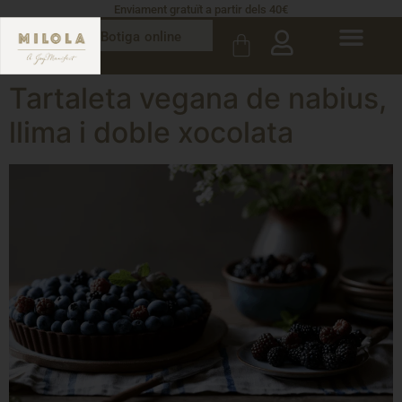
Enviament gratuït a partir dels 40€
Botiga online
Tartaleta vegana de nabius,
llima i doble xocolata