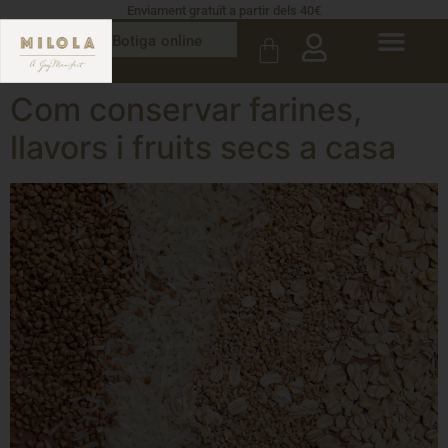
Enviament gratuït a partir dels 40€
Botiga online
Com conservar farines,
llavors i fruits secs a casa