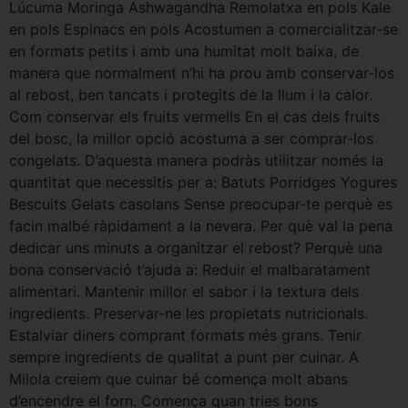
Lúcuma Moringa Ashwagandha Remolatxa en pols Kale
en pols Espinacs en pols Acostumen a comercialitzar-se
en formats petits i amb una humitat molt baixa, de
manera que normalment n’hi ha prou amb conservar-los
al rebost, ben tancats i protegits de la llum i la calor.
Com conservar els fruits vermells En el cas dels fruits
del bosc, la millor opció acostuma a ser comprar-los
congelats. D’aquesta manera podràs utilitzar només la
quantitat que necessitis per a: Batuts Porridges Yogures
Bescuits Gelats casolans Sense preocupar-te perquè es
facin malbé ràpidament a la nevera. Per què val la pena
dedicar uns minuts a organitzar el rebost? Perquè una
bona conservació t’ajuda a: Reduir el malbaratament
alimentari. Mantenir millor el sabor i la textura dels
ingredients. Preservar-ne les propietats nutricionals.
Estalviar diners comprant formats més grans. Tenir
sempre ingredients de qualitat a punt per cuinar. A
Milola creiem que cuinar bé comença molt abans
d’encendre el forn. Comença quan tries bons