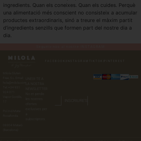
ingredients. Quan els coneixes. Quan els cuides. Perquè
una alimentació més conscient no consisteix a acumular
productes extraordinaris, sinó a treure el màxim partit
d’ingredients senzills que formen part del nostre dia a
dia.
Segueix-nos al nostre INSTAGRAM
FACEBOOK
|
INSTAGRAM
TIKTOK
|
PINTEREST
Milola Gluten
Free, S.L. Email:
UNEIX-TE A
hola@milola.com
LA NOSTRA
Tel: +34 931
NEWSLETTER
924 071
No et perdis
Vapor Gordils,
les nostres
INSCRIURE'S
17
ofertes
exclusives per
Pol.Ind.Mata-
a
Rocafonda
subscriptors.
08304 Mataró
(Barcelona)