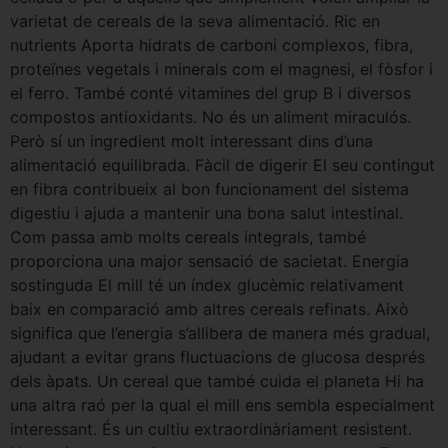
varietat de cereals de la seva alimentació. Ric en
nutrients Aporta hidrats de carboni complexos, fibra,
proteïnes vegetals i minerals com el magnesi, el fòsfor i
el ferro. També conté vitamines del grup B i diversos
compostos antioxidants. No és un aliment miraculós.
Però sí un ingredient molt interessant dins d’una
alimentació equilibrada. Fàcil de digerir El seu contingut
en fibra contribueix al bon funcionament del sistema
digestiu i ajuda a mantenir una bona salut intestinal.
Com passa amb molts cereals integrals, també
proporciona una major sensació de sacietat. Energia
sostinguda El mill té un índex glucèmic relativament
baix en comparació amb altres cereals refinats. Això
significa que l’energia s’allibera de manera més gradual,
ajudant a evitar grans fluctuacions de glucosa després
dels àpats. Un cereal que també cuida el planeta Hi ha
una altra raó per la qual el mill ens sembla especialment
interessant. És un cultiu extraordinàriament resistent.