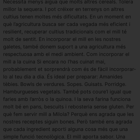
Necessita menys aigua que molts altres cereals. Tolera
millor la sequera. I pot créixer en terrenys on altres
cultius tenen moltes més dificultats. En un moment en
què l’agricultura busca ser cada vegada més eficient i
resilient, recuperar cultius tradicionals com el mill té
molt de sentit. En incorporar el mill en les nostres
galetes, també donem suport a una agricultura més
respectuosa amb el medi ambient. Com incorporar el
mill a la cuina Si encara no l’has cuinat mai,
probablement et sorprendrà com és de fàcil incorporar-
lo al teu dia a dia. És ideal per preparar: Amanides
tèbies. Bowls de verdures. Sopes. Guisats. Porridge.
Hamburgueses vegetals. També pots coure’l igual que
faries amb l’arròs o la quinoa. I la seva farina funciona
molt bé en pans, bescuits i rebosteria sense gluten. Per
què fem servir mill a Milola? Perquè ens agrada que les
nostres receptes siguin bones. Però també ens agrada
que cada ingredient aporti alguna cosa més que una
simple funció tecnològica. El mill aporta sabor. Una