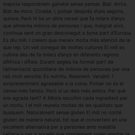
majoria respondríem gairebé sense pensar. Blat. Arròs.
Blat de moro. Civada. I, potser després d’uns segons,
quinoa. Però hi ha un altre cereal que fa milers d’anys
que alimenta milions de persones i que, malgrat això,
continua sent un gran desconegut a bona part d’Europa.
Es diu mill. I creiem que mereix molta més atenció de la
que rep. Un vell conegut de moltes cultures El mill es
cultiva des de fa milers d’anys en diferents regions
d’Àfrica i d’Àsia. Durant segles ha format part de
l’alimentació quotidiana de milions de persones per una
raó molt senzilla: És nutritiu. Resistent. Versàtil. I
sorprenentment agradable a la cuina. Potser no és el
cereal més famós. Però sí un dels més antics. Per què
ens agrada tant? A Milola escollim cada ingredient per
un motiu. I el mill reuneix moltes de les qualitats que
busquem. Naturalment sense gluten El mill no conté
gluten de manera natural, fet que el converteix en una
excel·lent alternativa per a persones amb malaltia
celíaca o per a aquells que simplement volen ampliar la