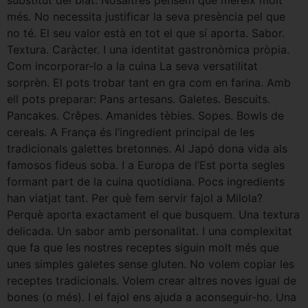
més. No necessita justificar la seva presència pel que
no té. El seu valor està en tot el que sí aporta. Sabor.
Textura. Caràcter. I una identitat gastronòmica pròpia.
Com incorporar-lo a la cuina La seva versatilitat
sorprèn. El pots trobar tant en gra com en farina. Amb
ell pots preparar: Pans artesans. Galetes. Bescuits.
Pancakes. Crêpes. Amanides tèbies. Sopes. Bowls de
cereals. A França és l’ingredient principal de les
tradicionals galettes bretonnes. Al Japó dona vida als
famosos fideus soba. I a Europa de l’Est porta segles
formant part de la cuina quotidiana. Pocs ingredients
han viatjat tant. Per què fem servir fajol a Milola?
Perquè aporta exactament el que busquem. Una textura
delicada. Un sabor amb personalitat. I una complexitat
que fa que les nostres receptes siguin molt més que
unes simples galetes sense gluten. No volem copiar les
receptes tradicionals. Volem crear altres noves igual de
bones (o més). I el fajol ens ajuda a aconseguir-ho. Una