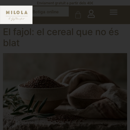
Enviament gratuït a partir dels 40€
Botiga online
El fajol: el cereal que no és
blat