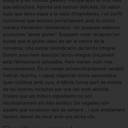
que estructura. Aporta una textura delicada. Un sabor
suau que deixa espai a la resta d’ingredients. I un perfil
nutricional que encaixa perfectament amb la nostra
manera d’entendre l’alimentació. No busquem elaborar
productes “sense gluten”. Busquem crear receptes tan
bones que el gluten deixi de ser el centre de la
conversa. Una petita reivindicació de l’arròs integral
Durant anys hem associat l’arròs integral únicament
amb l’alimentació saludable. Però mereix molt més
reconeixement. És un cereal extraordinàriament versàtil.
Delicat. Nutritiu. I capaç d’aportar molta personalitat
quan s’utilitza amb cura. A Milola forma part de moltes
de les nostres receptes per una raó molt senzilla.
Creiem que els millors ingredients no són
necessàriament els més exòtics. De vegades són
aquells que coneixem des de sempre… i que simplement
havíem deixat de mirar amb uns altres ulls.