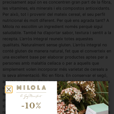
precisament aquí on es concentren gran part de la fibra,
les vitamines, els minerals i els compostos antioxidants.
Per això, tot i provenir del mateix cereal, el seu perfil
nutricional és molt diferent. Per què ens agrada tant? A
Milola no escollim un ingredient només perquè sigui
saludable. També ha d’aportar sabor, textura i sentit a la
recepta. L’arròs integral reuneix totes aquestes
qualitats. Naturalment sense gluten. L’arròs integral no
conté gluten de manera natural, fet que el converteix en
una excel·lent base per elaborar productes aptes per a
persones amb malaltia celíaca o per a aquells que
simplement volen incorporar més varietat de cereals a
la seva alimentació. Ric en fibra. En conservar el segó,
aporta molta més fibra que l’arròs blanc. Això afavoreix
una bona digestió i contribueix a una sensació de
sacietat més duradora. Energia sostinguda. Com passa
amb altres cereals integrals, els seus hidrats de carboni
-10%
s’absorbeixen de manera més lenta que els dels cereals
refinats. Això ajuda a mantenir uns nivells d’energia més