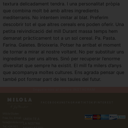
textura delicadament tendra. I una personalitat pròpia
que combina molt bé amb altres ingredients
mediterranis. No intentem imitar al blat. Preferim
descobrir tot el que altres cereals ens poden oferir. Una
petita reivindicació del mill Durant massa temps hem
demanat pràcticament tot a un sol cereal. Pa. Pasta.
Farina. Galetes. Brioixeria. Potser ha arribat el moment
de tornar a mirar al nostre voltant. No per substituir uns
ingredients per uns altres. Sinó per recuperar l’enorme
diversitat que sempre ha existit. El mill fa milers d’anys
que acompanya moltes cultures. Ens agrada pensar que
també pot formar part de les taules del futur.
Segueix-nos al nostre INSTAGRAM
FACEBOOK
|
INSTAGRAM
TIKTOK
|
PINTEREST
Milola Gluten
Free, S.L. Email:
UNEIX-TE A
hola@milola.com
LA NOSTRA
Tel: +34 931