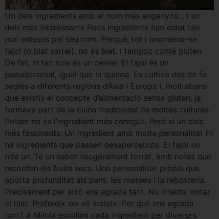
Un dels ingredients amb el nom més enganyós… i un
dels més interessants Pocs ingredients han estat tan
mal entesos pel seu nom. Perquè, tot i anomenar-se
fajol (o blat sarraí), no és blat. I tampoc conté gluten.
De fet, ni tan sols és un cereal. El fajol és un
pseudocereal, igual que la quinoa. Es cultiva des de fa
segles a diferents regions d’Àsia i Europa i, molt abans
que existís el concepte d’alimentació sense gluten, ja
formava part de la cuina tradicional de moltes cultures.
Potser no és l’ingredient més conegut. Però sí un dels
més fascinants. Un ingredient amb molta personalitat Hi
ha ingredients que passen desapercebuts. El fajol no
n’és un. Té un sabor lleugerament torrat, amb notes que
recorden els fruits secs. Una personalitat pròpia que
aporta profunditat als pans, les masses i la rebosteria.
Precisament per això ens agrada tant. No intenta imitar
el blat. Prefereix ser ell mateix. Per què ens agrada
tant? A Milola escollim cada ingredient per diverses