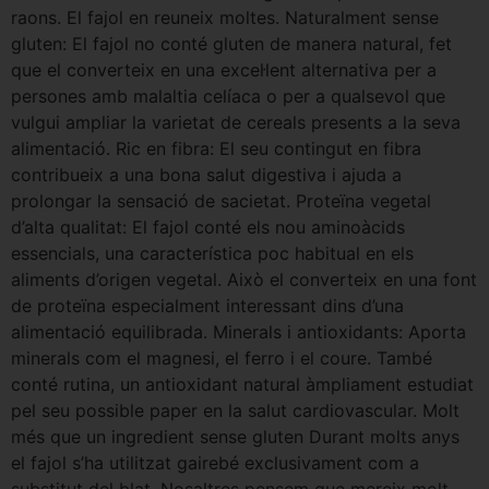
raons. El fajol en reuneix moltes. Naturalment sense
gluten: El fajol no conté gluten de manera natural, fet
que el converteix en una excel·lent alternativa per a
persones amb malaltia celíaca o per a qualsevol que
vulgui ampliar la varietat de cereals presents a la seva
alimentació. Ric en fibra: El seu contingut en fibra
contribueix a una bona salut digestiva i ajuda a
prolongar la sensació de sacietat. Proteïna vegetal
d’alta qualitat: El fajol conté els nou aminoàcids
essencials, una característica poc habitual en els
aliments d’origen vegetal. Això el converteix en una font
de proteïna especialment interessant dins d’una
alimentació equilibrada. Minerals i antioxidants: Aporta
minerals com el magnesi, el ferro i el coure. També
conté rutina, un antioxidant natural àmpliament estudiat
pel seu possible paper en la salut cardiovascular. Molt
més que un ingredient sense gluten Durant molts anys
el fajol s’ha utilitzat gairebé exclusivament com a
substitut del blat. Nosaltres pensem que mereix molt