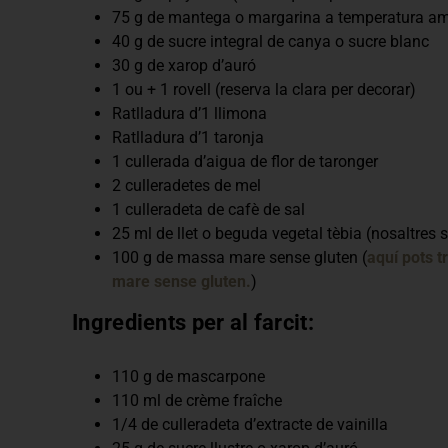
75 g de mantega o margarina a temperatura am
40 g de sucre integral de canya o sucre blanc
30 g de xarop d’auró
1 ou + 1 rovell (reserva la clara per decorar)
Ratlladura d’1 llimona
Ratlladura d’1 taronja
1 cullerada d’aigua de flor de taronger
2 culleradetes de mel
1 culleradeta de cafè de sal
25 ml de llet o beguda vegetal tèbia (nosaltres s
100 g de massa mare sense gluten (
aquí pots t
mare sense gluten.
)
Ingredients per al farcit:
110 g de mascarpone
110 ml de crème fraîche
1/4 de culleradeta d’extracte de vainilla