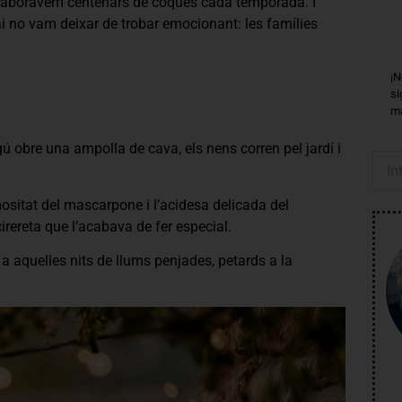
 elaboràvem centenars de coques cada temporada. I
 no vam deixar de trobar emocionant: les famílies
¡N
si
má
ú obre una ampolla de cava, els nens corren pel jardí i
ositat del mascarpone i l’acidesa delicada del
a cirereta que l’acabava de fer especial.
a aquelles nits de llums penjades, petards a la