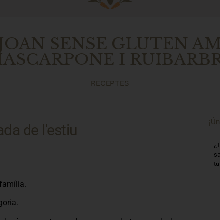
 JOAN SENSE GLUTEN AM
ASCARPONE I RUIBARB
RECEPTES
¡Ún
da de l'estiu
¿T
sa
tu
família.
goria.