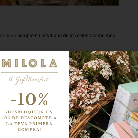
ant Joan
sempre ha estat una de les celebracions més
de temps compartit.
 banderoles, preparar una taula llarga i veure com, a
-10%
nts que acaben convertint-se en records.
ta taula, és una bona coca.
¡DESBLOQUEJA UN
10% DE DESCOMPTE A
LA TEVA PRIMERA
COMPRA!