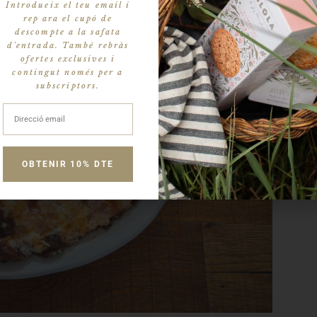
Introdueix el teu email i
rep ara el cupó de
descompte a la safata
d'entrada. També rebràs
ofertes exclusives i
contingut només per a
subscriptors.
OBTENIR 10% DTE