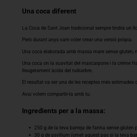
Una coca diferent
La Coca de Sant Joan tradicional sempre tindrà un llo
Però durant anys vam voler crear una versió pròpia.
Una coca elaborada amb massa mare sense gluten, m
Una coca on la suavitat del mascarpone i la crème fra
lleugerament àcida del ruibarbre.
El resultat va ser una de les receptes més estimades d
Avui volem compartir-la amb tu.
Ingredients per a la massa:
250 g de la teva barreja de farina sense gluten 
30 g de psyllium (omet aquest pas si la teva ba