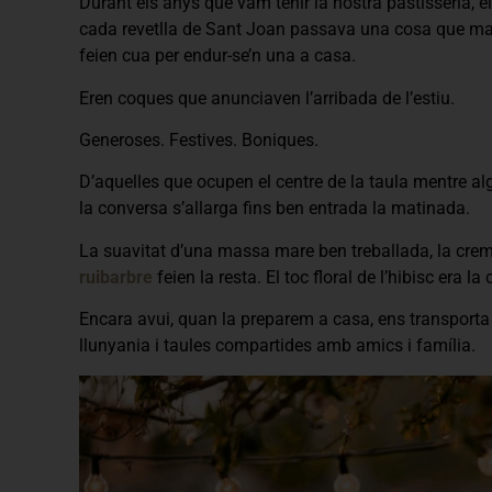
Durant els anys que vam tenir la nostra pastisseria,
cada revetlla de Sant Joan passava una cosa que mai
feien cua per endur-se’n una a casa.
Eren coques que anunciaven l’arribada de l’estiu.
Generoses. Festives. Boniques.
D’aquelles que ocupen el centre de la taula mentre alg
la conversa s’allarga fins ben entrada la matinada.
La suavitat d’una massa mare ben treballada, la crem
ruibarbre
feien la resta. El toc floral de l’hibisc era l
Encara avui, quan la preparem a casa, ens transporta 
llunyania i taules compartides amb amics i família.