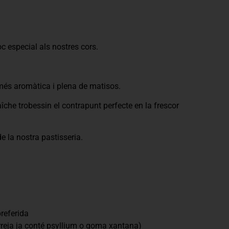
c especial als nostres cors.
és aromàtica i plena de matisos.
îche trobessin el contrapunt perfecte en la frescor
e la nostra pastisseria.
preferida
rreja ja conté psyllium o goma xantana)