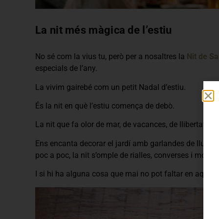
La nit més màgica de l’estiu
No sé com la vius tu, però per a nosaltres la
Nit de S
especials de l’any.
La vivim gairebé com un petit Nadal d’estiu.
És la nit en què l’estiu comença de debò.
La nit que fa olor de mar, de vacances, de llibertat i 
Ens encanta decorar el jardí amb garlandes de llums i
poc a poc, la nit s’omple de rialles, converses i mome
I si hi ha alguna cosa que mai no pot faltar en aques