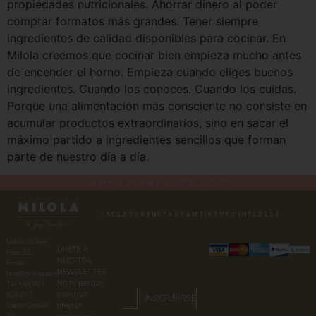
propiedades nutricionales. Ahorrar dinero al poder
comprar formatos más grandes. Tener siempre
ingredientes de calidad disponibles para cocinar. En
Milola creemos que cocinar bien empieza mucho antes
de encender el horno. Empieza cuando eliges buenos
ingredientes. Cuando los conoces. Cuando los cuidas.
Porque una alimentación más consciente no consiste en
acumular productos extraordinarios, sino en sacar el
máximo partido a ingredientes sencillos que forman
parte de nuestro día a día.
Síguenos en nuestro INSTAGRAM
FACEBOOK
|
INSTAGRAM
TIKTOK
|
PINTEREST
Milola Gluten
ÚNETE A
Free, S.L.
NUESTRA
Email:
NEWSLETTER
hola@milola.com
No te pierdas
Tel: +34 931
nuestras
924 071
INSCRIBIRSE
Vapor Gordils,
ofertas
17