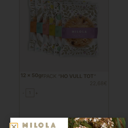
12 x 50gr
PACK “
HO VULL TOT
“
22,68
€
-
+