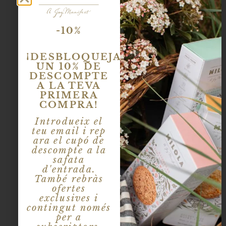
-10%
¡DESBLOQUEJA
UN 10% DE
DESCOMPTE
A LA TEVA
PRIMERA
COMPRA!
Introdueix el
teu email i rep
ara el cupó de
descompte a la
safata
d'entrada.
6 Caixes x 140gr (9
PACK “
TRIO
També rebràs
galetes per caixa)
DE CÍTRICS
“
ofertes
23,40
€
exclusives i
contingut només
-
+
per a