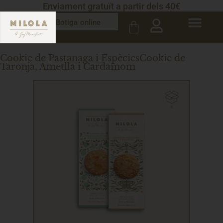
Enviament gratuït a partir dels 40€
Botiga online
Cookie de Pastanaga i Espècies
Cookie de
Taronja, Ametlla i Cardamom