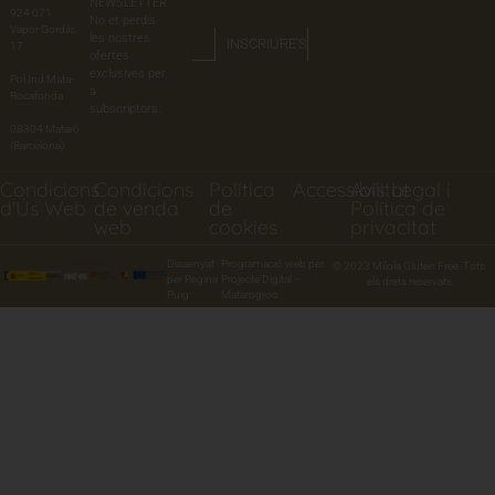
NEWSLETTER
924 071
No et perdis
Vapor Gordils,
les nostres
INSCRIURE'S
17
ofertes
exclusives per
Pol.Ind.Mata-
a
Rocafonda
subscriptors.
08304 Mataró
(Barcelona)
Condicions
Condicions
Política
Accessibilitat
Avís Legal i
d'Ús Web
de venda
de
Política de
web
cookies
privacitat
Dissenyat
Programació web per
© 2023 Milola Gluten Free. Tots
per Regina
Projecte Digital –
els drets reservats
Puig
Matarogroc