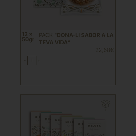
12 x
PACK “
DONA-LI SABOR A LA
50gr
TEVA VIDA
“
22,68
€
-
+