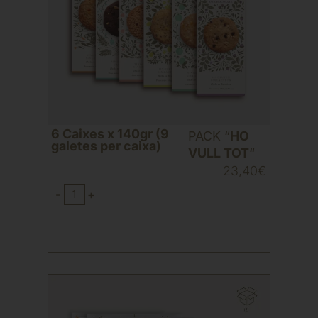
6 Caixes x 140gr (9
PACK “
HO
galetes per caixa)
VULL TOT
“
23,40
€
-
+