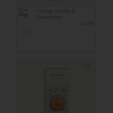
12 x
Taronja, Ametlla &
50gr
Cardamomo
22,68
€
-
+