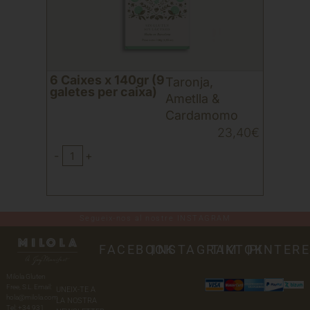
6 Caixes x 140gr (9
Taronja,
galetes per caixa)
Ametlla &
Cardamomo
23,40
€
-
+
Segueix-nos al nostre INSTAGRAM
FACEBOOK
|
INSTAGRAM
TIKTOK
|
PINTER
Milola Gluten
Free, S.L. Email:
UNEIX-TE A
hola@milola.com
LA NOSTRA
Tel: +34 931