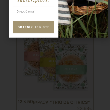
subscriptors.
OBTENIR 10% DTE
12 x 50gr
PACK “
TRIO DE CÍTRICS
“
22,68
€