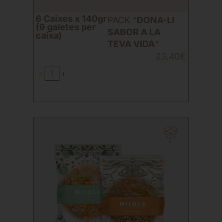
6 Caixes x 140gr
PACK “
DONA-LI
(9 galetes per
SABOR A LA
caixa)
TEVA VIDA
“
23,40
€
-
+