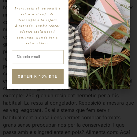
l’oxidació. Xia (protagonista d’una de les nostres galetes
Introdueix el teu email i
més estimades) – Pots conservar-la directament en el
rep ara el cupó de
descompte a la safata
congelador i utilitzar la quantitat que necessitis a cada
d'entrada. També rebràs
moment. Lli – Si està mòlt, el congelador és
ofertes exclusives i
especialment recomanable. Així evitaràs que els seus
contingut només per a
greixos es tornin rancis i conservaràs millor les seves
subscriptors.
propietats. Fruits secs Les ametlles, avellanes, nous o
festucs són una excel·lent font de greixos saludables,
però també poden enrancir-se amb el temps. Si
compres quantitats grans, una bona estratègia
OBTENIR 10% DTE
consisteix a mantenir-ne una petita part al rebost per al
consum diari i guardar la resta al congelador. Per
exemple: 250 g en un recipient hermètic per a l’ús
habitual. La resta al congelador. Reposició a mesura que
es vagi esgotant. És el sistema que fem servir
habitualment a casa i ens permet comprar formats
grans sense preocupar-nos per la conservació. I què
passa amb els ingredients en pols? Aliments com: Açaí