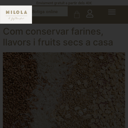
Enviament gratuït a partir dels 40€
Botiga online
Com conservar farines,
llavors i fruits secs a casa