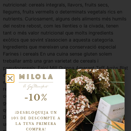
nutricional: cereals integrals, llavors, fruits secs,
llegums, fruits vermells o determinats vegetals rics en
nutrients. Curiosament, alguns dels aliments més humils
del nostre rebost, com les llenties o la civada, tenen
tant o més valor nutricional que molts ingredients
exòtics que sovint s’associen a aquesta categoria.
Ingredients que mereixen una conservació especial
Farines i cereals En una cuina sense gluten solem
treballar amb una gran varietat de cereals i
pseudocereals: Fajol Mill Quinoa Amarant Teff Arròs Blat
de moro Melca Quan els compris, especialment si són
ecològics o provenen de petits productors, és
recomanable mantenir-los entre 48 i 72 hores al
-10%
congelador abans d’emmagatzemar-los. Aquest senzill
gest ajuda a prevenir possibles infestacions d’insectes
que poden venir d’origen en forma d’ous microscòpics.
¡DESBLOQUEJA UN
Després, guarda’ls en recipients hermètics de vidre en
10% DE DESCOMPTE A
un lloc fresc i sec. Llavors Les llavors contenen olis
LA TEVA PRIMERA
COMPRA!
naturals molt valuosos, però també més sensibles a