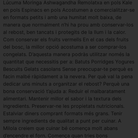
Lúcuma Moringa Ashwagandha Remolatxa en pols Kale
en pols Espinacs en pols Acostumen a comercialitzar-se
en formats petits i amb una humitat molt baixa, de
manera que normalment n’hi ha prou amb conservar-los
al rebost, ben tancats i protegits de la llum i la calor.
Com conservar els fruits vermells En el cas dels fruits
del bosc, la millor opció acostuma a ser comprar-los
congelats. D’aquesta manera podràs utilitzar només la
quantitat que necessitis per a: Batuts Porridges Yogures
Bescuits Gelats casolans Sense preocupar-te perquè es
facin malbé ràpidament a la nevera. Per què val la pena
dedicar uns minuts a organitzar el rebost? Perquè una
bona conservació t’ajuda a: Reduir el malbaratament
alimentari. Mantenir millor el sabor i la textura dels
ingredients. Preservar-ne les propietats nutricionals.
Estalviar diners comprant formats més grans. Tenir
sempre ingredients de qualitat a punt per cuinar. A
Milola creiem que cuinar bé comença molt abans
d’encendre el forn. Comença quan tries bons