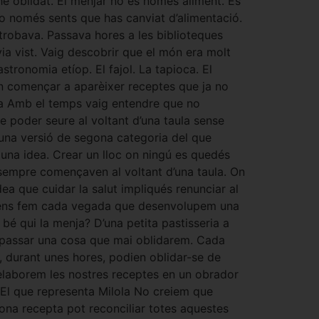
e oblidat. El menjar no és només aliment. És
, no només sents que has canviat d’alimentació.
trobava. Passava hores a les biblioteques
ia vist. Vaig descobrir que el món era molt
gastronomia etíop. El fajol. La tapioca. El
an començar a aparèixer receptes que ja no
ola Amb el temps vaig entendre que no
 poder seure al voltant d’una taula sense
 una versió de segona categoria del que
 una idea. Crear un lloc on ningú es quedés
s sempre començaven al voltant d’una taula. On
ea que cuidar la salut impliqués renunciar al
e ens fem cada vegada que desenvolupem una
bé qui la menja? D’una petita pastisseria a
a passar una cosa que mai oblidarem. Cada
, durant unes hores, podien oblidar-se de
 elaborem les nostres receptes en un obrador
. El que representa Milola No creiem que
a bona recepta pot reconciliar totes aquestes