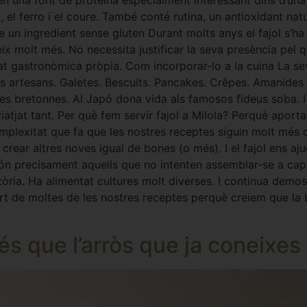
en una font de proteïna especialment interessant dins d’una 
 el ferro i el coure. També conté rutina, un antioxidant nat
e un ingredient sense gluten Durant molts anys el fajol s’ha
x molt més. No necessita justificar la seva presència pel qu
tat gastronòmica pròpia. Com incorporar-lo a la cuina La sev
ns artesans. Galetes. Bescuits. Pancakes. Crêpes. Amanides 
ettes bretonnes. Al Japó dona vida als famosos fideus soba. 
viatjat tant. Per què fem servir fajol a Milola? Perquè apo
omplexitat que fa que les nostres receptes siguin molt més 
crear altres noves igual de bones (o més). I el fajol ens aj
ón precisament aquells que no intenten assemblar-se a cap al
istòria. Ha alimentat cultures molt diverses. I continua demo
rt de moltes de les nostres receptes perquè creiem que la b
més que l’arròs que ja coneixes