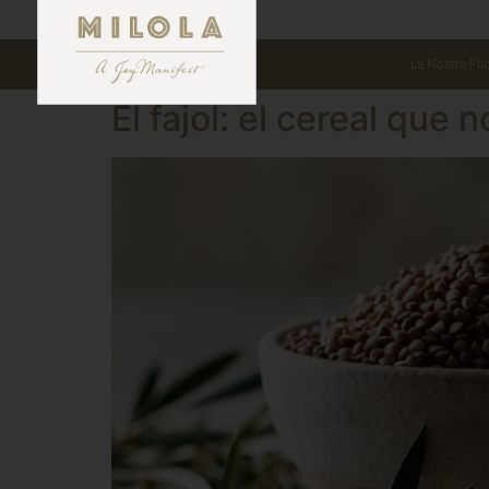
La Nostra Fil
El fajol: el cereal que n