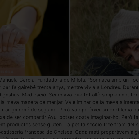
 Manuela García, Fundadora de Milola. “Somiava amb un lloc 
ibar fa gairebé trenta anys, mentre vivia a Londres. Duran
es digestius. Medicació. Semblava que tot allò simplement f
 la meva manera de menjar. Va eliminar de la meva alimentació
lorar gairebé de seguida. Però va aparèixer un problema n
xa de ser compartir Avui potser costa imaginar-ho. Però fa 
ment productes sense gluten. La petita secció free from de
 pastisseria francesa de Chelsea. Cada matí preparàvem alg