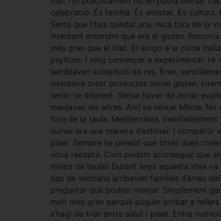
mai. I jo pràcticament no en podia menjar ca
celebració. És família. És amistat. És cultura.
Sents que t’has quedat una mica fora de la v
intentant entendre què era el gluten. Recorri
més gran que el blat. El sorgo a la cuina índia.
psyllium. I vaig començar a experimentar. Hi
semblaven substituts de res. Eren, senzillame
intentava crear productes sense gluten. Inte
sentir-te diferent. Sense haver de donar expl
menjaven els altres. Així va néixer Milola. N
fora de la taula. Mediterrània, inevitablemen
cuinar era una manera d’estimar. I compartir e
plaer. Sempre he pensat que totes dues cose
nova recepta. Com podem aconseguir que alguna
milers de taules Durant anys aquesta idea va
cap de setmana arribaven famílies d’arreu de
preguntar què podien menjar. Simplement gaud
molt més gran perquè puguin arribar a milers 
s’hagi de triar entre salut i plaer. Entre nutr