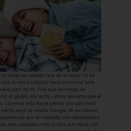
on ningú es quedés fora de la taula.” Hi ha
t tota la meva infància havia conviscut amb
ormava part de mi. Fins que un metge va
 el gluten, els lactis i altres aliments que el
ou. La meva vida havia perdut una part molt
trenta anys no existia Google. Ni les xarxes
l supermercat era tan reduïda com decebedora.
uns dels pastissos més bonics que havia vist