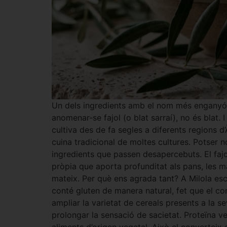
Un dels ingredients amb el nom més enganyós…
anomenar-se fajol (o blat sarraí), no és blat. 
cultiva des de fa segles a diferents regions d
cuina tradicional de moltes cultures. Potser 
ingredients que passen desapercebuts. El fajo
pròpia que aporta profunditat als pans, les mas
mateix. Per què ens agrada tant? A Milola esco
conté gluten de manera natural, fet que el co
ampliar la varietat de cereals presents a la se
prolongar la sensació de sacietat. Proteïna veg