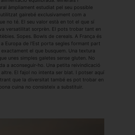
alimentació equilibrada. Minerals i
ural àmpliament estudiat pel seu possible
 utilitzat gairebé exclusivament com a
e no té. El seu valor està en tot el que sí
a versatilitat sorprèn. El pots trobar tant en
tèbies. Sopes. Bowls de cereals. A França és
I a Europa de l’Est porta segles formant part
rta exactament el que busquem. Una textura
que unes simples galetes sense gluten. No
uda a aconseguir-ho. Una petita reivindicació
tre. El fajol no intenta ser blat. I potser aquí
strant que la diversitat també es pot trobar en
ona cuina no consisteix a substituir.