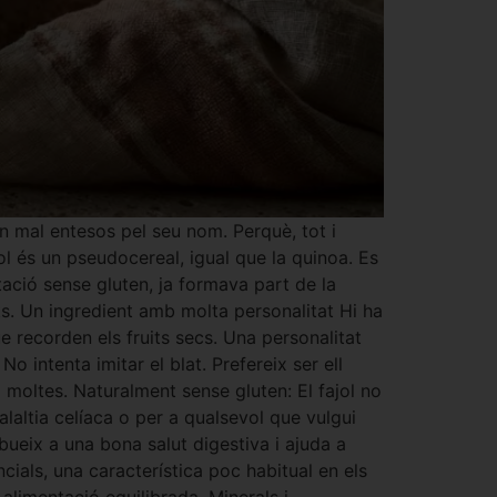
 mal entesos pel seu nom. Perquè, tot i
jol és un pseudocereal, igual que la quinoa. Es
tació sense gluten, ja formava part de la
ts. Un ingredient amb molta personalitat Hi ha
e recorden els fruits secs. Una personalitat
o intenta imitar el blat. Prefereix ser ell
 moltes. Naturalment sense gluten: El fajol no
laltia celíaca o per a qualsevol que vulgui
ibueix a una bona salut digestiva i ajuda a
ncials, una característica poc habitual en els