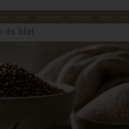
osofia
Cookies
Sobre Nosaltres
On trobar-nos?
Contacte
Blog
o és blat