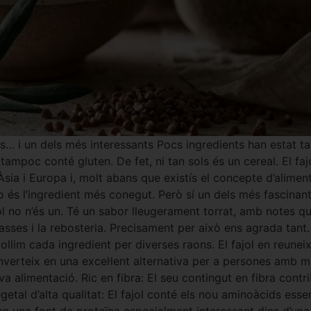
 i un dels més interessants Pocs ingredients han estat tan
I tampoc conté gluten. De fet, ni tan sols és un cereal. El fa
’Àsia i Europa i, molt abans que existís el concepte d’alimen
no és l’ingredient més conegut. Però sí un dels més fascinan
l no n’és un. Té un sabor lleugerament torrat, amb notes qu
ses i la rebosteria. Precisament per això ens agrada tant. N
llim cada ingredient per diverses raons. El fajol en reuneix
nverteix en una excel·lent alternativa per a persones amb ma
va alimentació. Ric en fibra: El seu contingut en fibra contr
etal d’alta qualitat: El fajol conté els nou aminoàcids esse