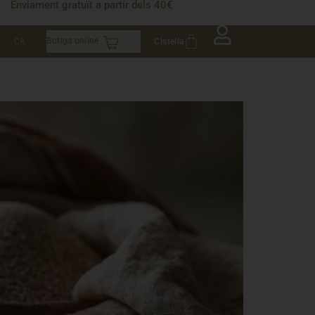
Enviament gratuït a partir dels 40€
Botiga online
Cistella
CA