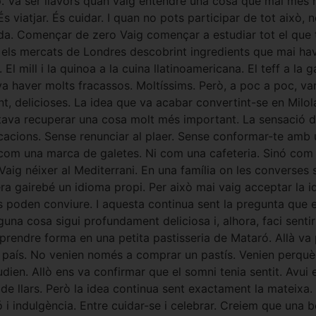
p. Va ser llavors quan vaig entendre una cosa que mai més h
 És viatjar. És cuidar. I quan no pots participar de tot això
ida. Començar de zero Vaig començar a estudiar tot el que 
a els mercats de Londres descobrint ingredients que mai hav
 El mill i la quinoa a la cuina llatinoamericana. El teff a la 
 va haver molts fracassos. Moltíssims. Però, a poc a poc, v
nt, delicioses. La idea que va acabar convertint-se en Mil
ntava recuperar una cosa molt més important. La sensació de
icacions. Sense renunciar al plaer. Sense conformar-te amb
o com una marca de galetes. Ni com una cafeteria. Sinó com
t Vaig néixer al Mediterrani. En una família on les converse
ra gairebé un idioma propi. Per això mai vaig acceptar la id
s poden conviure. I aquesta continua sent la pregunta qu
 cosa sigui profundament deliciosa i, alhora, faci sentir 
 prendre forma en una petita pastisseria de Mataró. Allà v
l país. No venien només a comprar un pastís. Venien perquè
ien. Allò ens va confirmar que el somni tenia sentit. Avui
de llars. Però la idea continua sent exactament la mateixa
ició i indulgència. Entre cuidar-se i celebrar. Creiem que un