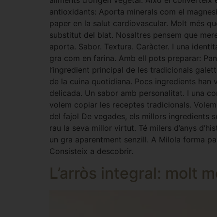
aliments d’origen vegetal. Això el converteix 
antioxidants: Aporta minerals com el magnesi,
paper en la salut cardiovascular. Molt més qu
substitut del blat. Nosaltres pensem que merei
aporta. Sabor. Textura. Caràcter. I una identi
gra com en farina. Amb ell pots preparar: Pa
l’ingredient principal de les tradicionals gal
de la cuina quotidiana. Pocs ingredients han 
delicada. Un sabor amb personalitat. I una c
volem copiar les receptes tradicionals. Volem 
del fajol De vegades, els millors ingredients s
rau la seva millor virtut. Té milers d’anys d’h
un gra aparentment senzill. A Milola forma pa
Consisteix a descobrir.
L’arròs integral: molt 